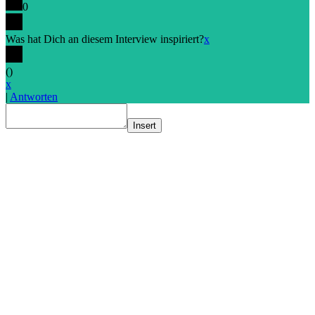
0
Was hat Dich an diesem Interview inspiriert?
x
(
)
x
|
Antworten
Insert