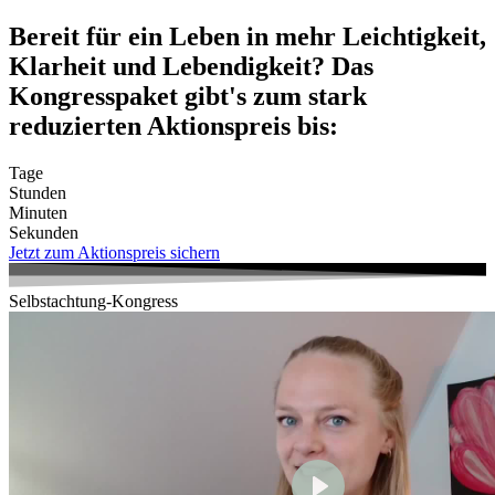
Zum
Bereit für ein Leben in mehr Leichtigkeit,
Inhalt
Klarheit und Lebendigkeit? Das
wechseln
Kongresspaket gibt's zum stark
reduzierten Aktionspreis bis:
Tage
Stunden
Minuten
Sekunden
Jetzt zum Aktionspreis sichern
Selbstachtung-Kongress