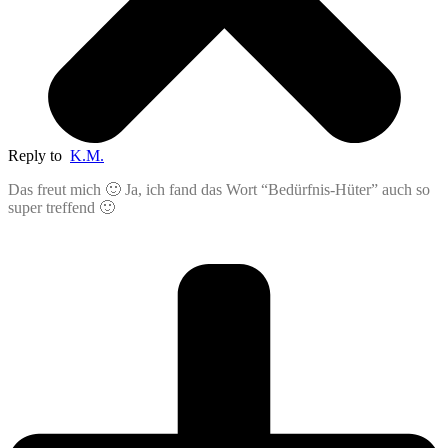
Reply to
K.M.
Das freut mich 🙂 Ja, ich fand das Wort “Bedürfnis-Hüter” auch so
super treffend 🙂