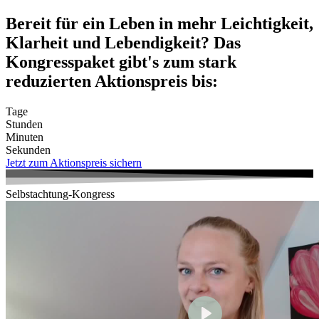
Zum
Bereit für ein Leben in mehr Leichtigkeit,
Inhalt
Klarheit und Lebendigkeit? Das
wechseln
Kongresspaket gibt's zum stark
reduzierten Aktionspreis bis:
Tage
Stunden
Minuten
Sekunden
Jetzt zum Aktionspreis sichern
Selbstachtung-Kongress