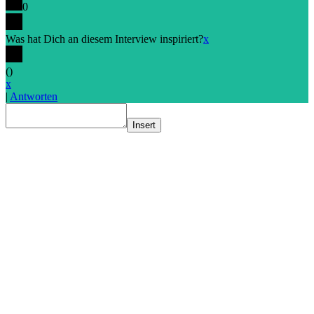
0
Was hat Dich an diesem Interview inspiriert?
x
(
)
x
|
Antworten
Insert