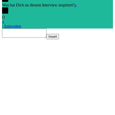
Was hat Dich an diesem Interview inspiriert?
x
(
)
x
|
Antworten
Insert