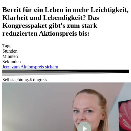
Zum
Bereit für ein Leben in mehr Leichtigkeit,
Inhalt
Klarheit und Lebendigkeit? Das
wechseln
Kongresspaket gibt's zum stark
reduzierten Aktionspreis bis:
Tage
Stunden
Minuten
Sekunden
Jetzt zum Aktionspreis sichern
Selbstachtung-Kongress